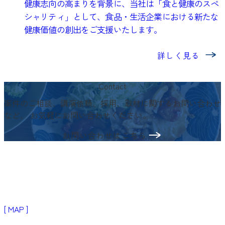
健康志向の高まりを背景に、当社は「食と健康のスペ
シャリティ」として、食品・生活企業における新たな
健康価値の創出をご支援いたします。
詳しく見る
Contact
案件のご相談、講演依頼、採用、取材に関するお問い合わせ
など、
お気軽にお問い合わせください。
お問い合わせはこちら
〒103-0024
東京都中央区日本橋小舟町3−2
リブラビル3階
[ MAP ]