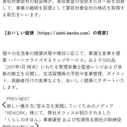
買収対象会社の経営陣が、買収資金の全部または一部を出資
して、事業の継続を前提として買収対象会社の株式を取得す
る取引をいいます。
【おいしい健康（
https://oishi-kenko.com
）の概要】
個々の生活者の健康状態や嗜好に応じて、最適な食事を提
案・パーソナライズするウェブサービス。およそ7000品
（2017年1月 時点）にわたる管理栄養士監修レシピおよび多
数の献立を公開し、生活習慣病の予防や食事管理、ダイエッ
ト、高齢者向けの食事などを、おいしく健康にサポートいた
します。
PREV
NEXT
新しい働き方/営み方を実践していくためのメディア
「REWORK」様にて、弊社オフィスが紹介されました
「くらしのきほん」事業譲受 および松浦弥太郎氏の取締役
就任のお知らせ