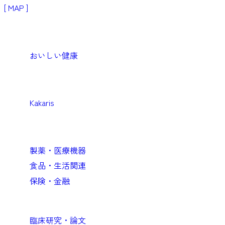
[ MAP ]
Products
生活者・患者向けプロダクト
おいしい健康
Medical
医療機関向けソリューション
Kakaris
Business
企業向けソリューション
製薬・医療機器
食品・生活関連
保険・金融
Academic
臨床研究・論文