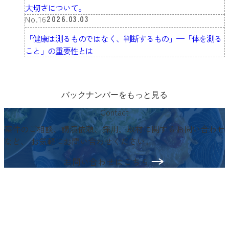
大切さについて。
No.16
2026.03.03
「健康は測るものではなく、判断するもの」
—
「体を測る
こと」の重要性とは
バックナンバーをもっと見る
Contact
案件のご相談、講演依頼、採用、取材に関するお問い合わせ
など、
お気軽にお問い合わせください。
お問い合わせはこちら
〒103-0024
東京都中央区日本橋小舟町3−2
リブラビル3階