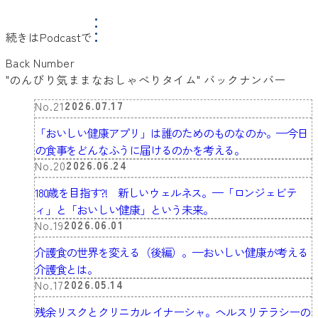
続きはPodcastで
Back Number
"のんびり気ままなおしゃべりタイム" バックナンバー
No.21
2026.07.17
「おいしい健康アプリ」は誰のためのものなのか。
—
今日
の食事をどんなふうに届けるのかを考える。
No.20
2026.06.24
180歳を目指す?! 新しいウェルネス。
—
「ロンジェビテ
ィ」と「おいしい健康」という未来。
No.19
2026.06.01
介護食の世界を変える（後編）。
—
おいしい健康が考える
介護食とは。
No.17
2026.05.14
残余リスクとクリニカル イナーシャ。ヘルスリテラシーの