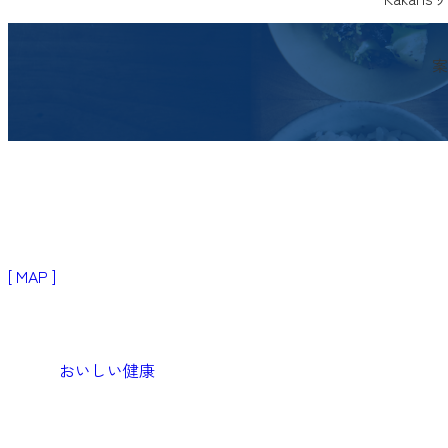
案
〒103-0024
東京都中央区日本橋小舟町3−2
リブラビル3階
[ MAP ]
Products
生活者・患者向けプロダクト
おいしい健康
Medical
医療機関向けソリューション