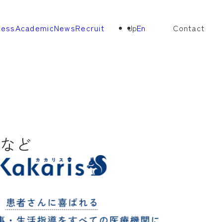
ness
Academic
News
Recruit
Jp
En
Contact
など