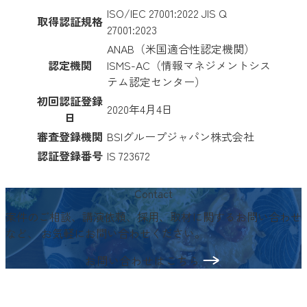
ISO/IEC 27001:2022 JIS Q
取得認証規格
27001:2023
ANAB（米国適合性認定機関）
認定機関
ISMS-AC（情報マネジメントシス
テム認定センター）
初回認証登録
2020年4月4日
日
審査登録機関
BSIグループジャパン株式会社
認証登録番号
IS 723672
Contact
案件のご相談、講演依頼、採用、取材に関するお問い合わせ
など、
お気軽にお問い合わせください。
お問い合わせはこちら