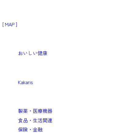
〒103-0024
東京都中央区日本橋小舟町3−2
リブラビル3階
[ MAP ]
Products
生活者・患者向けプロダクト
おいしい健康
Medical
医療機関向けソリューション
Kakaris
Business
企業向けソリューション
製薬・医療機器
食品・生活関連
保険・金融