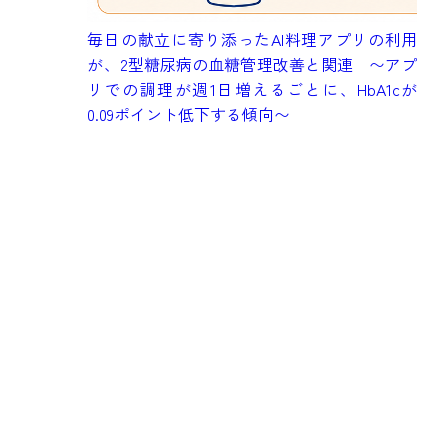
成
毎日の献立に寄り添ったAI料理アプリの利用
健
が、2型糖尿病の血糖管理改善と関連 〜アプ
究
リでの調理が週1日増えるごとに、HbA1cが
も
0.09ポイント低下する傾向〜