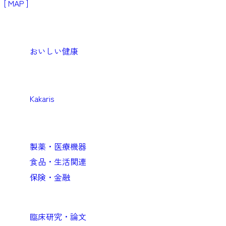
[ MAP ]
Products
生活者・患者向けプロダクト
おいしい健康
Medical
医療機関向けソリューション
Kakaris
Business
企業向けソリューション
製薬・医療機器
食品・生活関連
保険・金融
Academic
臨床研究・論文