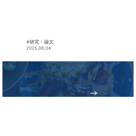
#研究・論文
2026.08.04
#
Contact
案件のご相談、講演依頼、採用、取材に関するお問い合わせ
など、
お気軽にお問い合わせください。
お問い合わせはこちら
〒103-0024
東京都中央区日本橋小舟町3−2
リブラビル3階