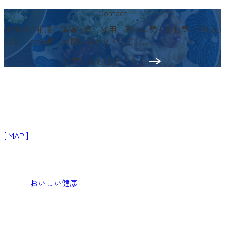
知
Contact
ら
案件のご相談、講演依頼、採用、取材に関するお問い合わせ
せ
など、
お気軽にお問い合わせください。
の
お問い合わせはこちら
ペ
ー
〒103-0024
ジ
東京都中央区日本橋小舟町3−2
リブラビル3階
ネ
[ MAP ]
ー
Products
シ
生活者・患者向けプロダクト
ョ
おいしい健康
ン
Medical
医療機関向けソリューション