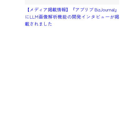
【メディア掲載情報】『アプリブ BizJournal』
にLLM画像解析機能の開発インタビューが掲
【
載されました
予
タ