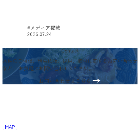
#メディア掲載
2026.07.24
#
Contact
案件のご相談、講演依頼、採用、取材に関するお問い合わせ
など、
お気軽にお問い合わせください。
お問い合わせはこちら
〒103-0024
東京都中央区日本橋小舟町3−2
リブラビル3階
[ MAP ]
Products