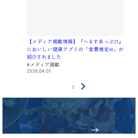
【メディア掲載情報】『へるすあっぷ21』
においしい健康アプリの「食費推定AI」が
紹介されました
#メディア掲載
2026.04.01
お
1
2
知
Contact
ら
案件のご相談、講演依頼、採用、取材に関するお問い合わせ
せ
など、
お気軽にお問い合わせください。
の
お問い合わせはこちら