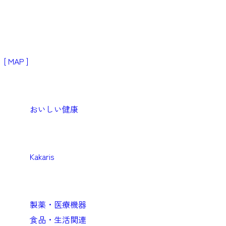
ペ
ー
〒103-0024
ジ
東京都中央区日本橋小舟町3−2
リブラビル3階
ネ
[ MAP ]
ー
Products
シ
生活者・患者向けプロダクト
ョ
おいしい健康
ン
Medical
医療機関向けソリューション
Kakaris
Business
企業向けソリューション
製薬・医療機器
食品・生活関連