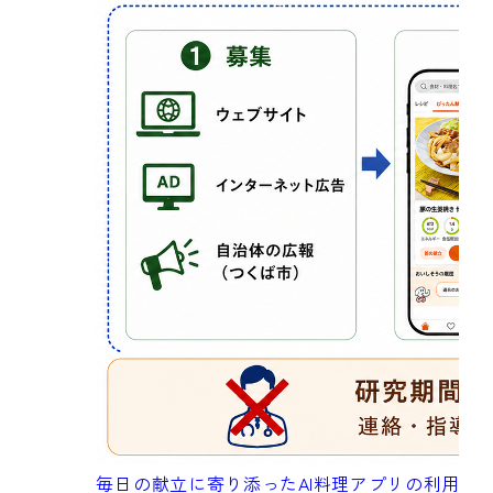
成
毎日の献立に寄り添ったAI料理アプリの利用