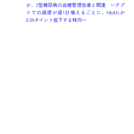
健
が、2型糖尿病の血糖管理改善と関連 〜アプ
究
リでの調理が週1日増えるごとに、HbA1cが
も
0.09ポイント低下する傾向〜