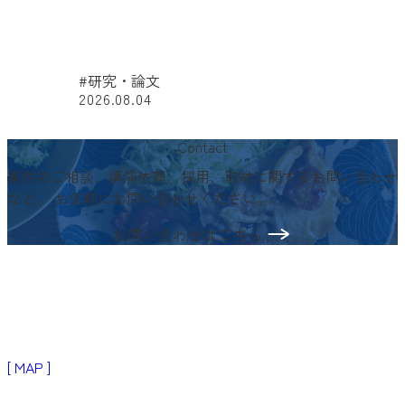
#研究・論文
2026.08.04
#
Contact
案件のご相談、講演依頼、採用、取材に関するお問い合わせ
など、
お気軽にお問い合わせください。
お問い合わせはこちら
〒103-0024
東京都中央区日本橋小舟町3−2
リブラビル3階
[ MAP ]
Products