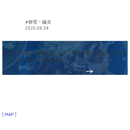
#研究・論文
2026.08.04
#
Contact
案件のご相談、講演依頼、採用、取材に関するお問い合わせ
など、
お気軽にお問い合わせください。
お問い合わせはこちら
〒103-0024
東京都中央区日本橋小舟町3−2
リブラビル3階
[ MAP ]
Products
生活者・患者向けプロダクト