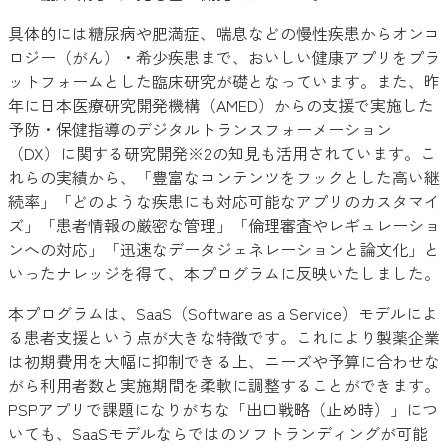
具体的には糖尿病や肥満症、喘息などの慢性疾患からオンコ
ロジー（がん）・希少疾患まで、おいしい健康アプリをプラ
ットフォームとした臨床研究が礎となっています。また、昨
年に日本医療研究開発機構（AMED）からの支援で実施した
予防・保健指導のデジタルトランスフォーメーション
（DX）に関する研究開発※2の知見も活用されています。こ
れらの実績から、「豊富なコンテンツをフックとした高い継
続率」「どのような疾患にも対応可能なアプリのカスタマイ
ズ」「患者情報の厳密な管理」「倫理審査やレギュレーショ
ンへの対応」「迅速なデータジェネレーションと論文化」と
いったナレッジを得て、本プログラムに反映いたしました。
本プログラムは、SaaS（Software as a Service）モデルによ
る患者支援という点が大きな特徴です。これにより製薬企業
は初期費用を大幅に抑制できる上、ニーズや予算に合わせな
がら利用者数と実施期間を柔軟に調整することができます。
PSPアプリで課題になりがちな「出口戦略（止め時）」につ
いても、SaaSモデルならではのソフトランディングが可能