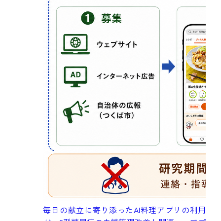
成
毎日の献立に寄り添ったAI料理アプリの利用