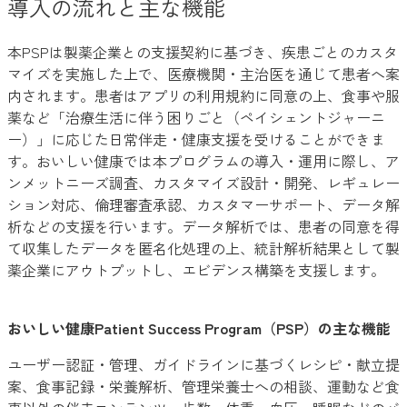
導入の流れと主な機能
本PSPは製薬企業との支援契約に基づき、疾患ごとのカスタ
マイズを実施した上で、医療機関・主治医を通じて患者へ案
内されます。患者はアプリの利用規約に同意の上、食事や服
薬など「治療生活に伴う困りごと（ペイシェントジャーニ
ー）」に応じた日常伴走・健康支援を受けることができま
す。おいしい健康では本プログラムの導入・運用に際し、ア
ンメットニーズ調査、カスタマイズ設計・開発、レギュレー
ション対応、倫理審査承認、カスタマーサポート、データ解
析などの支援を行います。データ解析では、患者の同意を得
て収集したデータを匿名化処理の上、統計解析結果として製
薬企業にアウトプットし、エビデンス構築を支援します。
おいしい健康Patient Success Program（PSP）の主な機能
ユーザー認証・管理、ガイドラインに基づくレシピ・献立提
案、食事記録・栄養解析、管理栄養士への相談、運動など食