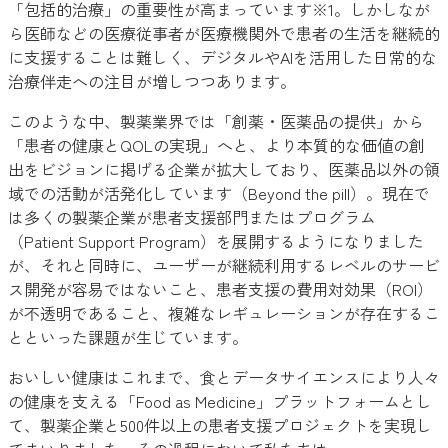
「包括的治療」の重要性が高まっています※1。しかしなが
ら医師などの医療従事者が医療機関外で患者の生活を継続的
に支援することは難しく、デジタルやAIを活用した日常的な
治療伴走への注目が増しつつあります。
このような中、製薬業界では「創薬・医薬品の提供」から
「患者の健康とQOLの実現」へと、より本質的な価値の創
出をビジョンに掲げる企業が拡大しており、医薬品以外の領
域での活動が活発化しています（Beyond the pill）。現在で
は多くの製薬企業が患者支援部門またはプログラム
（Patient Support Program）を展開するようになりました
が、それと同時に、ユーザーが継続利用するレベルのサービ
ス開発が容易ではないこと、患者支援の費用対効果（ROI）
が不透明であること、複雑なレギュレーションが存在するこ
とといった課題が生じています。
おいしい健康はこれまで、食とデータサイエンスにより人々
の健康を支える「Food as Medicine」プラットフォームとし
て、製薬企業と500件以上の患者支援プロジェクトを実現し