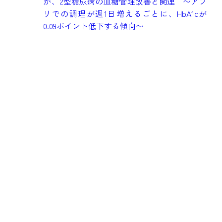
健
が、2型糖尿病の血糖管理改善と関連 〜アプ
究
リでの調理が週1日増えるごとに、HbA1cが
も
0.09ポイント低下する傾向〜