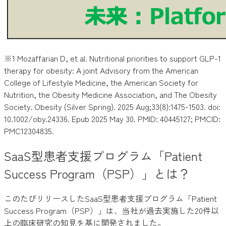
※1 Mozaffarian D, et al. Nutritional priorities to support GLP-1
therapy for obesity: A joint Advisory from the American
College of Lifestyle Medicine, the American Society for
Nutrition, the Obesity Medicine Association, and The Obesity
Society. Obesity (Silver Spring). 2025 Aug;33(8):1475-1503. doi:
10.1002/oby.24336. Epub 2025 May 30. PMID: 40445127; PMCID:
PMC12304835.
SaaS型患者支援プログラム「Patient
Success Program（PSP）」とは？
このたびリリースしたSaaS型患者支援プログラム「Patient
Success Program（PSP）」は、当社が過去実施した20件以
上の臨床研究の知見を基に開発されました。