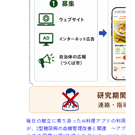
成
毎日の献立に寄り添ったAI料理アプリの利用
健
が、2型糖尿病の血糖管理改善と関連 〜アプ
究