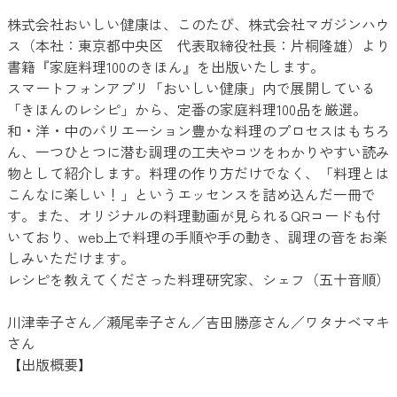
株式会社おいしい健康は、このたび、株式会社マガジンハウ
ス（本社：東京都中央区 代表取締役社長：片桐隆雄）より
書籍『家庭料理100のきほん』を出版いたします。
スマートフォンアプリ「おいしい健康」内で展開している
「きほんのレシピ」から、定番の家庭料理100品を厳選。
和・洋・中のバリエーション豊かな料理のプロセスはもちろ
ん、一つひとつに潜む調理の工夫やコツをわかりやすい読み
物として紹介します。料理の作り方だけでなく、「料理とは
こんなに楽しい！」というエッセンスを詰め込んだ一冊で
す。また、オリジナルの料理動画が見られるQRコードも付
いており、web上で料理の手順や手の動き、調理の音をお楽
しみいただけます。
レシピを教えてくださった料理研究家、シェフ（五十音順）
川津幸子さん／瀬尾幸子さん／吉田勝彦さん／ワタナベマキ
さん
【出版概要】