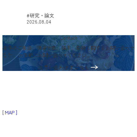
#研究・論文
2026.08.04
#
Contact
案件のご相談、講演依頼、採用、取材に関するお問い合わせ
など、
お気軽にお問い合わせください。
お問い合わせはこちら
〒103-0024
東京都中央区日本橋小舟町3−2
リブラビル3階
[ MAP ]
Products
生活者・患者向けプロダクト