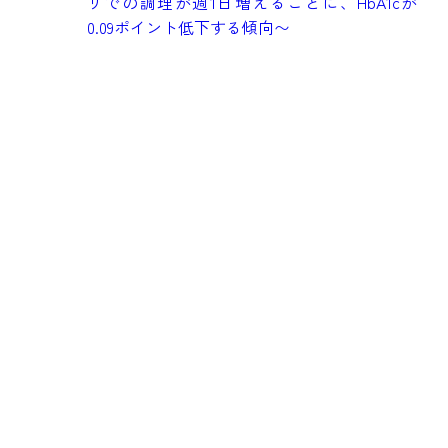
リでの調理が週1日増えるごとに、HbA1cが
も
0.09ポイント低下する傾向〜