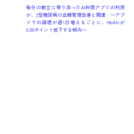
成
毎日の献立に寄り添ったAI料理アプリの利用
健
が、2型糖尿病の血糖管理改善と関連 〜アプ
究
リでの調理が週1日増えるごとに、HbA1cが
も
0.09ポイント低下する傾向〜