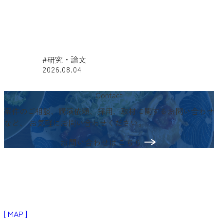
#研究・論文
2026.08.04
#
Contact
案件のご相談、講演依頼、採用、取材に関するお問い合わせ
など、
お気軽にお問い合わせください。
お問い合わせはこちら
〒103-0024
東京都中央区日本橋小舟町3−2
リブラビル3階
[ MAP ]