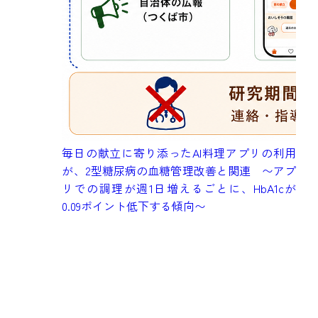
成
毎日の献立に寄り添ったAI料理アプリの利用
健
が、2型糖尿病の血糖管理改善と関連 〜アプ
究
リでの調理が週1日増えるごとに、HbA1cが
も
0.09ポイント低下する傾向〜