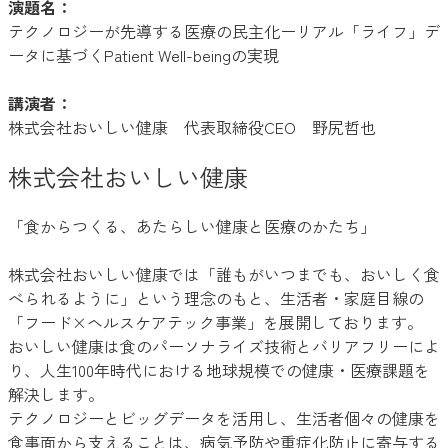
演題名：
テクノロジーが先導する医療の民主化ーリアル「ライフ」デ
ータに基づくPatient Well-beingの実現
講演者：
株式会社おいしい健康 代表取締役CEO 野尻哲也
株式会社おいしい健康
「食からつくる、あたらしい健康と医療のかたち」
株式会社おいしい健康では「誰もがいつまでも、おいしく食
べられるように」という理念のもと、生活者・家庭目線の
「フード×ヘルスケアテック事業」を展開しております。
おいしい健康は食のパーソナライズ技術とバリアフリーによ
り、人生100年時代における地球規模での健康・医療課題を
解決します。
テクノロジーとビッグデータを活用し、生活者個々の健康を
食事面から支えることは、病気予防や重症化防止に寄与する