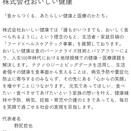
株式会社おいしい健康
「食からつくる、あたらしい健康と医療のかたち」
株式会社おいしい健康では「誰もがいつまでも、おいしく食
べられるように」という理念のもと、生活者・家庭目線の
「フード×ヘルスケアテック事業」を展開しております。
おいしい健康は食のパーソナライズ技術とバリアフリーによ
り、人生100年時代における地球規模での健康・医療課題を
解決します。 テクノロジーとビッグデータを活用し、生活
者個々の健康を食事面から支えることは、病気予防や重症化
防止に寄与するのみならず、その先にある「心からの笑顔」
を増やすことにつながります。 元気であってほしい、食べ
たい・食べさせてあげたいという家族の想いを叶え、健康維
持や予防、病気、妊娠・育児や介護のときであっても、毎日
を笑顔で過ごせる社会の実現を目指します。
代表者名
野尻哲也