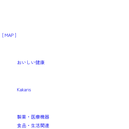
〒103-0024
東京都中央区日本橋小舟町3−2
リブラビル3階
[ MAP ]
Products
生活者・患者向けプロダクト
おいしい健康
Medical
医療機関向けソリューション
Kakaris
Business
企業向けソリューション
製薬・医療機器
食品・生活関連