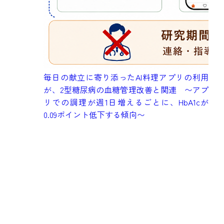
成
毎日の献立に寄り添ったAI料理アプリの利用
健
が、2型糖尿病の血糖管理改善と関連 〜アプ
究
リでの調理が週1日増えるごとに、HbA1cが
も
0.09ポイント低下する傾向〜