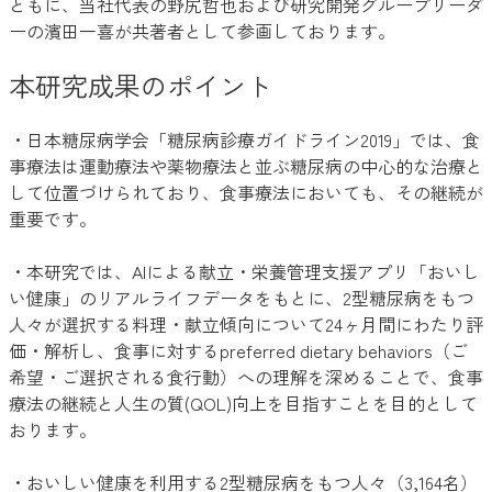
ともに、当社代表の野尻哲也および研究開発グループリーダ
ーの濱田一喜が共著者として参画しております。
本研究成果のポイント
・日本糖尿病学会「糖尿病診療ガイドライン2019」では、食
事療法は運動療法や薬物療法と並ぶ糖尿病の中心的な治療と
して位置づけられており、食事療法においても、その継続が
重要です。
・本研究では、AIによる献立・栄養管理支援アプリ「おいし
い健康」のリアルライフデータをもとに、2型糖尿病をもつ
人々が選択する料理・献立傾向について24ヶ月間にわたり評
価・解析し、食事に対するpreferred dietary behaviors（ご
希望・ご選択される食行動）への理解を深めることで、食事
療法の継続と人生の質(QOL)向上を目指すことを目的として
おります。
・おいしい健康を利用する2型糖尿病をもつ人々（3,164名）