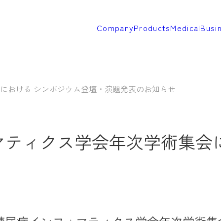
Company
Products
Medical
Busi
会における シンポジウム登壇・演題発表のお知らせ
マティクス学会年次学術集会