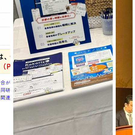
割合が
共同研
の関連