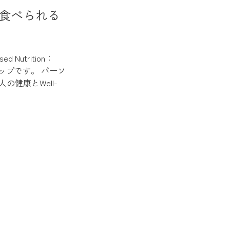
食べられる
utrition：
ップです。 パーソ
健康とWell-