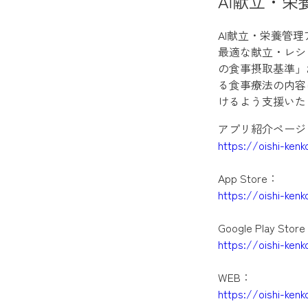
AI献立・
AI献立・栄養管
最適な献立・レシ
の食事摂取基準」
る食事療法の内容
けるよう支援いた
アプリ紹介ページ
https://oishi-ken
App Store：
https://oishi-ken
Google Play Stor
https://oishi-ken
WEB：
https://oishi-ken