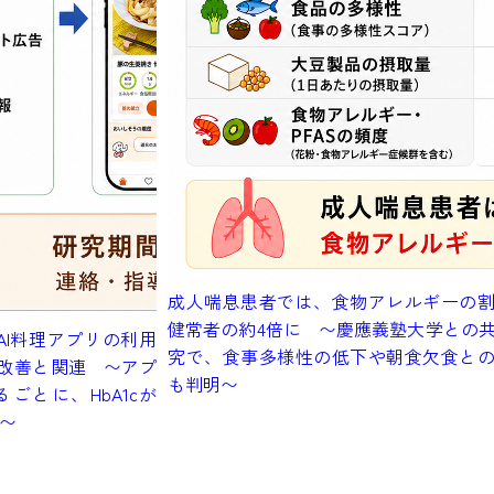
成人喘息患者では、食物アレルギーの
健常者の約4倍に 〜慶應義塾大学との
AI料理アプリの利用
究で、食事多様性の低下や朝食欠食と
理改善と関連 〜アプ
も判明〜
ごとに、HbA1cが
向〜