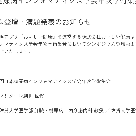
本糖尿病インフォマティクス学会年次学術集
ム登壇・演題発表のお知らせ
理アプリ『おいしい健康』を運営する株式会社おいしい健康はこ
ォマティクス学会年次学術集会においてシンポジウム登壇およ
せいたします。
5回日本糖尿病インフォマティクス学会年次学術集会
マリターレ創世 佐賀
佐賀大学医学部 肝臓・糖尿病・内分泌内科 教授 ／ 佐賀大学