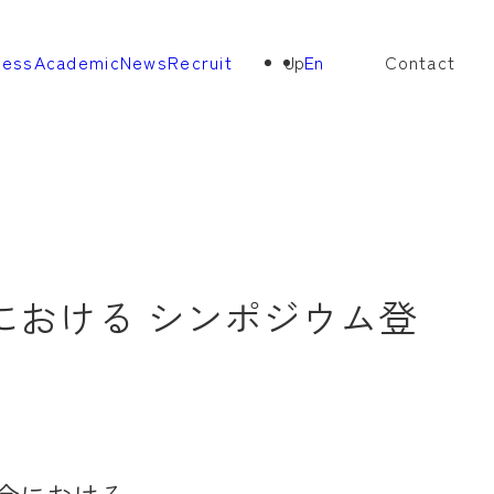
ness
Academic
News
Recruit
Jp
En
Contact
における シンポジウム登