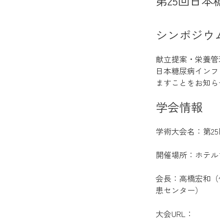
第25回日
シンポジウ
献立提案・栄養管
日本糖尿病インフ
ますことをお知ら
学会情報
学術大会名：第2
開催場所：ホテル
会長：高橋宏和（
患センター）
大会URL：