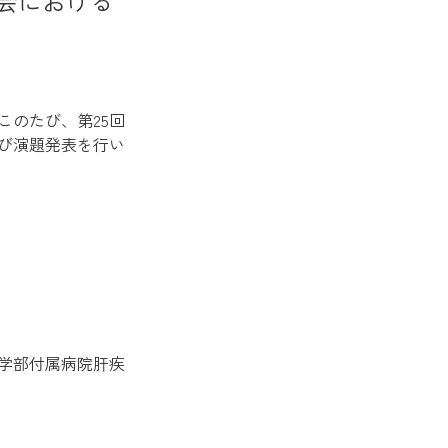
会における
のたび、第25回
び演題発表を行い
医学部付属病院肝疾