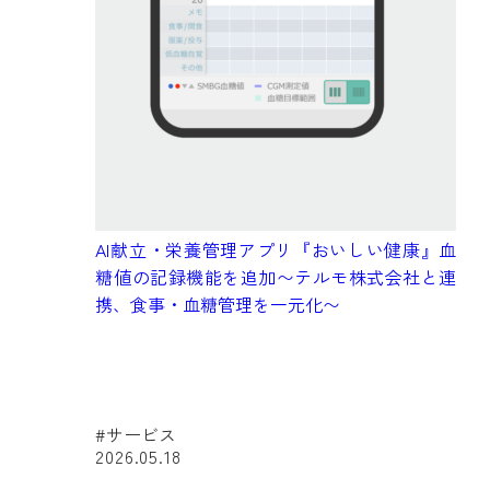
A
真
AI献立・栄養管理アプリ『おいしい健康』血
ー
糖値の記録機能を追加〜テルモ株式会社と連
管
携、食事・血糖管理を一元化〜
#サービス
2026.05.18
#