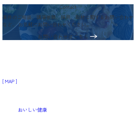
Contact
案件のご相談、講演依頼、採用、取材に関するお問い合わせ
など、
お気軽にお問い合わせください。
お問い合わせはこちら
〒103-0024
東京都中央区日本橋小舟町3−2
リブラビル3階
[ MAP ]
Products
生活者・患者向けプロダクト
おいしい健康
Medical
医療機関向けソリューション