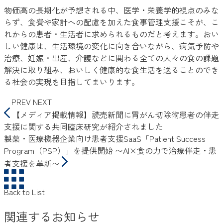
物価高の長期化が予想される中、医学・栄養学的視点のみな
らず、食費や家計への配慮を加えた食事管理支援こそが、こ
れからの患者・生活者に求められるものだと考えます。おい
しい健康は、生活環境の変化に向き合いながら、病気予防や
治療、妊娠・出産、介護などに関わる全ての人々の食の課題
解決に取り組み、おいしく健康的な食生活を送ることのでき
る社会の実現を目指してまいります。
PREV
NEXT
【メディア掲載情報】読売新聞に胃がん切除術患者の伴走
支援に関する共同臨床研究が紹介されました
製薬・医療機器企業向け患者支援SaaS「Patient Success
Program（PSP）」を提供開始 〜AI×食の力で治療伴走・患
者支援を革新〜
Back to List
関連するお知らせ