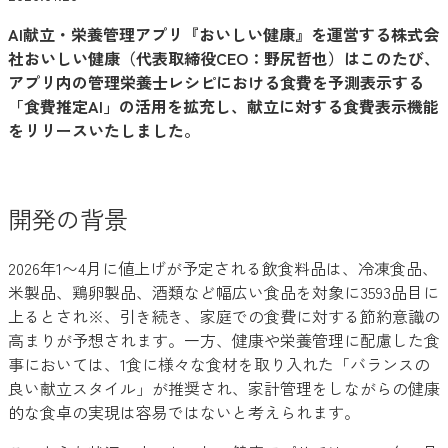
AI献立・栄養管理アプリ『おいしい健康』を運営する株式会
社おいしい健康（代表取締役CEO：野尻哲也）はこのたび、
アプリ内の管理栄養士レシピにおける食費を予測表示する
「食費推定AI」の活用を拡充し、献立に対する食費表示機能
をリリースいたしました。
開発の背景
2026年1〜4月に値上げが予定される飲食料品は、冷凍食品、
米製品、鶏卵製品、酒類など幅広い食品を対象に3593品目に
上るとされ※、引き続き、家庭での食費に対する節約意識の
高まりが予想されます。一方、健康や栄養管理に配慮した食
事においては、1食に様々な食材を取り入れた「バランスの
良い献立スタイル」が推奨され、家計管理をしながらの健康
的な食卓の実現は容易ではないと考えられます。