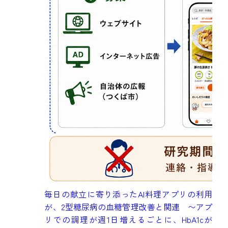
成
毎日の献立に寄り添ったAI料理アプリの利用
健
が、2型糖尿病の血糖管理改善と関連 〜アプ
究
リでの調理が週1日増えるごとに、HbA1cが