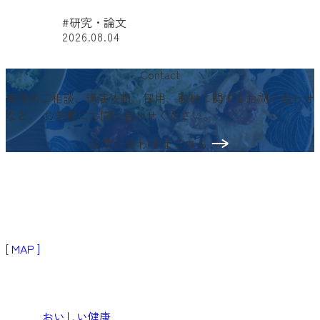
#研究・論文
2026.08.04
#
Contact
案件のご相談、講演依頼、採用、取材に関するお問い合わせ
など、
お気軽にお問い合わせください。
お問い合わせはこちら
〒103-0024
東京都中央区日本橋小舟町3−2
リブラビル3階
[ MAP ]
Products
生活者・患者向けプロダクト
おいしい健康