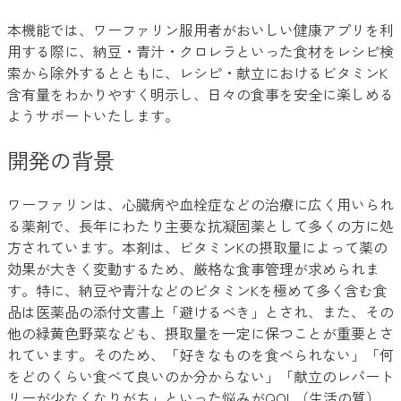
本機能では、ワーファリン服用者がおいしい健康アプリを利
用する際に、納豆・青汁・クロレラといった食材をレシピ検
索から除外するとともに、レシピ・献立におけるビタミンK
含有量をわかりやすく明示し、日々の食事を安全に楽しめる
ようサポートいたします。
開発の背景
ワーファリンは、心臓病や血栓症などの治療に広く用いられ
る薬剤で、長年にわたり主要な抗凝固薬として多くの方に処
方されています。本剤は、ビタミンKの摂取量によって薬の
効果が大きく変動するため、厳格な食事管理が求められま
す。特に、納豆や青汁などのビタミンKを極めて多く含む食
品は医薬品の添付文書上「避けるべき」とされ、また、その
他の緑黄色野菜なども、摂取量を一定に保つことが重要とさ
れています。そのため、「好きなものを食べられない」「何
をどのくらい食べて良いのか分からない」「献立のレパート
リーが少なくなりがち」といった悩みがQOL（生活の質）