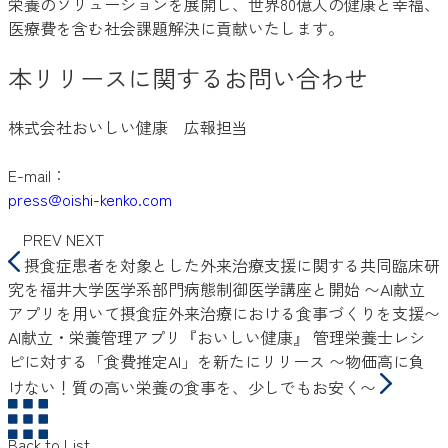
栄養のソリューションを展開し、世界80億人の健康と幸福、
医療費を含む社会課題解決に貢献いたします。
本リリースに関するお問い合わせ
株式会社おいしい健康 広報担当
E-mail：
press@oishi-kenko.com
PREV
NEXT
摂食症患者を対象とした外来治療支援に関する共同臨床研
究を福井大学医学系部門病態制御医学講座と開始 〜AI献立
アプリを用いて摂食症外来治療における食事づくりを支援〜
AI献立・栄養管理アプリ『おいしい健康』 管理栄養士レシ
ピに対する「食費推定AI」を新たにリリース 〜物価高に負
けない！質の高い栄養の食事を、少しでもお安く〜
Back to List