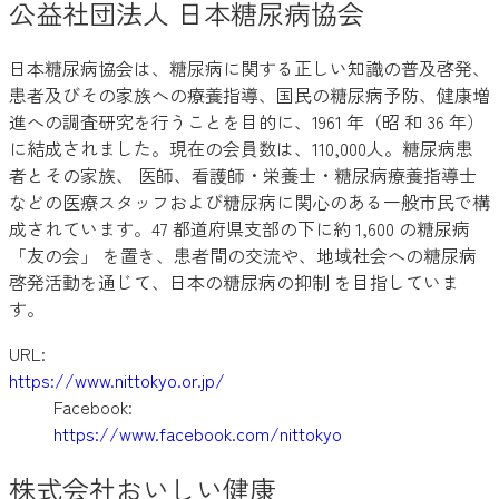
公益社団法人 日本糖尿病協会
日本糖尿病協会は、糖尿病に関する正しい知識の普及啓発、
患者及びその家族への療養指導、国民の糖尿病予防、健康増
進への調査研究を行うことを目的に、1961 年（昭 和 36 年）
に結成されました。現在の会員数は、110,000人。糖尿病患
者とその家族、 医師、看護師・栄養士・糖尿病療養指導士
などの医療スタッフおよび糖尿病に関心のある一般市民で構
成されています。47 都道府県支部の下に約 1,600 の糖尿病
「友の会」 を置き、患者間の交流や、地域社会への糖尿病
啓発活動を通じて、日本の糖尿病の抑制 を目指していま
す。
URL:
https://www.nittokyo.or.jp/
Facebook:
https://www.facebook.com/nittokyo
株式会社おいしい健康