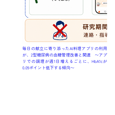
成
毎日の献立に寄り添ったAI料理アプリの利用
健
が、2型糖尿病の血糖管理改善と関連 〜アプ
究
リでの調理が週1日増えるごとに、HbA1cが
も
0.09ポイント低下する傾向〜