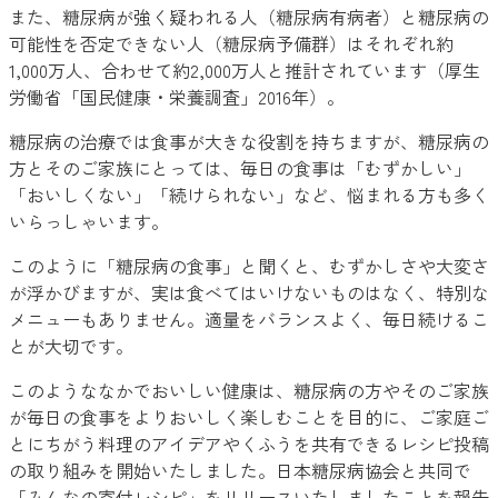
また、糖尿病が強く疑われる人（糖尿病有病者）と糖尿病の
可能性を否定できない人（糖尿病予備群）はそれぞれ約
1,000万人、合わせて約2,000万人と推計されています（厚生
労働省「国民健康・栄養調査」2016年）。
糖尿病の治療では食事が大きな役割を持ちますが、糖尿病の
方とそのご家族にとっては、毎日の食事は「むずかしい」
「おいしくない」「続けられない」など、悩まれる方も多く
いらっしゃいます。
このように「糖尿病の食事」と聞くと、むずかしさや大変さ
が浮かびますが、実は食べてはいけないものはなく、特別な
メニューもありません。適量をバランスよく、毎日続けるこ
とが大切です。
このようななかでおいしい健康は、糖尿病の方やそのご家族
が毎日の食事をよりおいしく楽しむことを目的に、ご家庭ご
とにちがう料理のアイデアやくふうを共有できるレシピ投稿
の取り組みを開始いたしました。日本糖尿病協会と共同で
「みんなの寄付レシピ」をリリースいたしましたことを報告