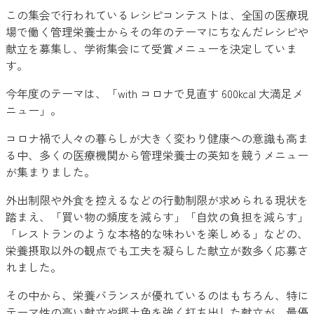
この集会で行われているレシピコンテストは、全国の医療現
場で働く管理栄養士からその年のテーマにちなんだレシピや
献立を募集し、学術集会にて受賞メニューを決定していま
す。
今年度のテーマは、「with コロナで見直す 600kcal 大満足メ
ニュー」。
コロナ禍で人々の暮らしが大きく変わり健康への意識も高ま
る中、多くの医療機関から管理栄養士の英知を競うメニュー
が集まりました。
外出制限や外食を控えるなどの行動制限が求められる現状を
踏まえ、「買い物の頻度を減らす」「自炊の負担を減らす」
「レストランのような本格的な味わいを楽しめる」などの、
栄養摂取以外の観点でも工夫を凝らした献立が数多く応募さ
れました。
その中から、栄養バランスが優れているのはもちろん、特に
テーマ性の高い献立や郷土色を強く打ち出した献立が、最優