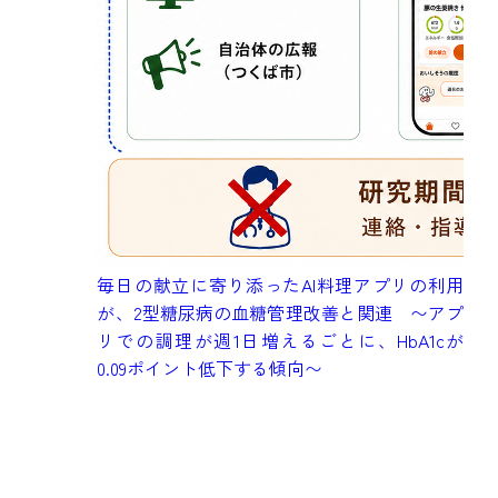
成
毎日の献立に寄り添ったAI料理アプリの利用
健
が、2型糖尿病の血糖管理改善と関連 〜アプ
究
リでの調理が週1日増えるごとに、HbA1cが
も
0.09ポイント低下する傾向〜