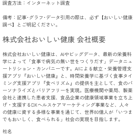
調査方法：インターネット調査
備考：記事･グラフ･データ引用の際は、必ず【おいしい健康
調べ】とご明記ください。
株式会社おいしい健康 会社概要
株式会社おいしい健康は、AIやビッグデータ、最新の栄養科
学によって「食事で病気の無い世をつくりだす」データニュ
ートリション・カンパニーです。AIによる献立・栄養管理支
援アプリ『おいしい健康』と、時間栄養学に基づく食事タイ
ミング支援アプリ『食べリズム』の提供を主として、食のパ
ーソナライズとバリアフリーを実現。医療機関や薬局、製薬
会社と連携した患者支援、食品企業の健康領域事業を立ち上
げ・支援するDXヘルスケアマーケティング事業など、人々
の健康に資する多様な事業を通じて、世界80億人が「いつま
でもおいしく、食べられる」社会の実現を目指します。
社名