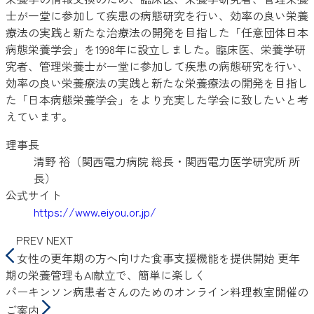
士が一堂に参加して疾患の病態研究を行い、効率の良い栄養
療法の実践と新たな治療法の開発を目指した「任意団体日本
病態栄養学会」を1998年に設立しました。臨床医、栄養学研
究者、管理栄養士が一堂に参加して疾患の病態研究を行い、
効率の良い栄養療法の実践と新たな栄養療法の開発を目指し
た「日本病態栄養学会」をより充実した学会に致したいと考
えています。
理事長
清野 裕（関西電力病院 総長・関西電力医学研究所 所
長）
公式サイト
https://www.eiyou.or.jp/
PREV
NEXT
女性の更年期の方へ向けた食事支援機能を提供開始 更年
期の栄養管理もAI献立で、簡単に楽しく
パーキンソン病患者さんのためのオンライン料理教室開催の
ご案内