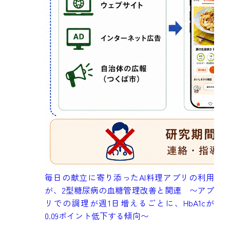
成
毎日の献立に寄り添ったAI料理アプリの利用
健
が、2型糖尿病の血糖管理改善と関連 〜アプ
究
リでの調理が週1日増えるごとに、HbA1cが
も
0.09ポイント低下する傾向〜