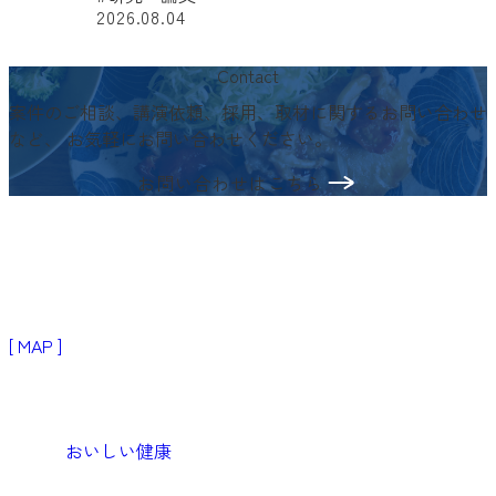
2026.08.04
#
Contact
案件のご相談、講演依頼、採用、取材に関するお問い合わせ
など、
お気軽にお問い合わせください。
お問い合わせはこちら
〒103-0024
東京都中央区日本橋小舟町3−2
リブラビル3階
[ MAP ]
Products
生活者・患者向けプロダクト
おいしい健康
Medical