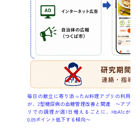
成
毎日の献立に寄り添ったAI料理アプリの利用
健
が、2型糖尿病の血糖管理改善と関連 〜アプ
究
リでの調理が週1日増えるごとに、HbA1cが
も
0.09ポイント低下する傾向〜