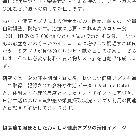
毎日の食事づくり・栄養管理を伴走支援の上、アウトカムや
QOLなど治療への寄与を評価します。
おいしい健康アプリによる伴走支援の一例が、献立の「分量
自動調整」機能です。治療に必要とされる高カロリー食
（例：1食あたり1000kcalなど）を家庭で調理する際、「いつ
もの献立をどのくらいのボリュームに増やして調理すれば良
いか」をアプリが具体的なレシピ・献立として提案し、さら
には「それに必要な材料・買い物リスト」を自動で作成しま
す。
研究では一定の伴走期間を経た後、おいしい健康アプリを通
じて取得・記録された多様な生活データ（Real Life Data）
と、体組成・心理的尺度といったエンドポイントに基づき、
日常生活における負担感や栄養摂取状況とアプリ利用の関連
と貢献度を解析してまいります。
摂食症を対象としたおいしい健康アプリの活用イメージ