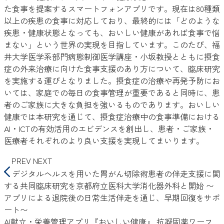
た食事を提案するスマートフォンアプリです。現在は80種類
以上の疾患の食事に対応しており、最終的には「どのような
疾患・健康状態となっても、おいしい健康があれば食事で悩
まない」という世界の実現を目指しています。このたび、福
井大学医学系部門病態制御医学講座・小坂教授とともに摂食
症の外来治療に向けた食事支援のあり方について、臨床研究
を実施する運びとなりました。摂食症の治療や再発予防にお
いては、家庭での毎日の食事管理が重要であると同時に、患
者のご家族に大きな負担を強いるものであります。おいしい
健康では本研究を通じて、摂食症治療中の食事準備における
AI・ICTの有効活用のエビデンスを創出し、患者・ご家族・
医療者それぞれのより良い支援を実現してまいります。
PREV
NEXT
デジタルヘルスを用いた胃がん切除術患者の伴走支援に関
する共同臨床研究を京都府立医科大学消化器外科と開始 〜
アプリによる退院後の日常生活伴走を通じ、早期回復をサポ
ート〜
AI献立・栄養管理アプリ『おいしい健康』 抗凝固薬ワーフ