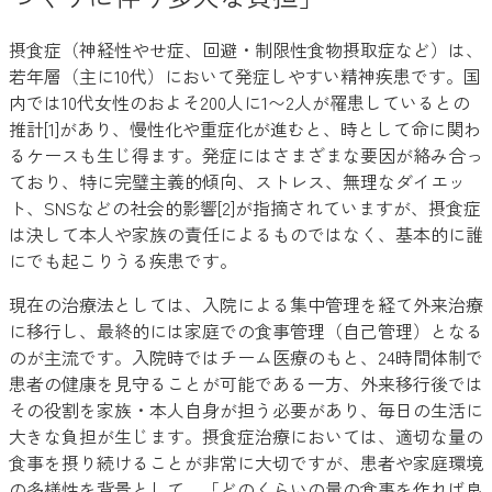
摂食症（神経性やせ症、回避・制限性食物摂取症など）は、
若年層（主に10代）において発症しやすい精神疾患です。国
内では10代女性のおよそ200人に1〜2人が罹患しているとの
推計[1]があり、慢性化や重症化が進むと、時として命に関わ
るケースも生じ得ます。発症にはさまざまな要因が絡み合っ
ており、特に完璧主義的傾向、ストレス、無理なダイエッ
ト、SNSなどの社会的影響[2]が指摘されていますが、摂食症
は決して本人や家族の責任によるものではなく、基本的に誰
にでも起こりうる疾患です。
現在の治療法としては、入院による集中管理を経て外来治療
に移行し、最終的には家庭での食事管理（自己管理）となる
のが主流です。入院時ではチーム医療のもと、24時間体制で
患者の健康を見守ることが可能である一方、外来移行後では
その役割を家族・本人自身が担う必要があり、毎日の生活に
大きな負担が生じます。摂食症治療においては、適切な量の
食事を摂り続けることが非常に大切ですが、患者や家庭環境
の多様性を背景として、「どのくらいの量の食事を作れば良