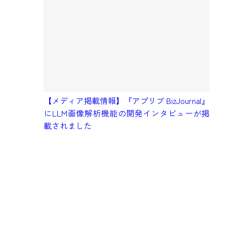
【メディア掲載情報】『アプリブ BizJournal』
にLLM画像解析機能の開発インタビューが掲
【
載されました
予
タ