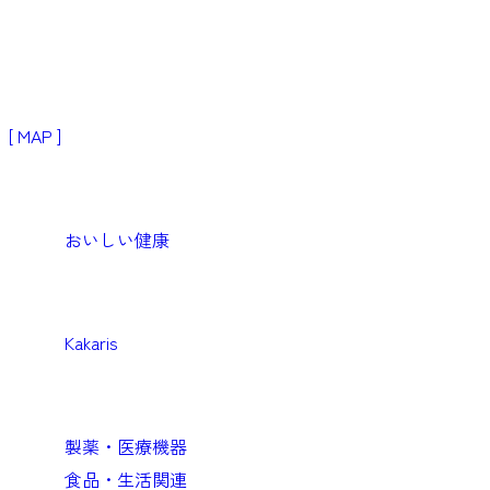
〒103-0024
東京都中央区日本橋小舟町3−2
リブラビル3階
[ MAP ]
Products
生活者・患者向けプロダクト
おいしい健康
Medical
医療機関向けソリューション
Kakaris
Business
企業向けソリューション
製薬・医療機器
食品・生活関連