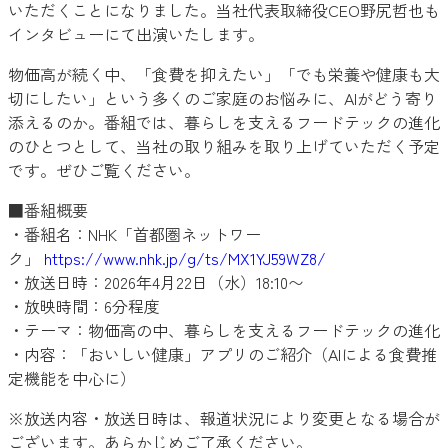
いただくことになりました。当社代表取締役CEO野尻哲也も
インタビューにて出演いたします。
物価高が続く中、「食費を抑えたい」「でも栄養や健康も大
切にしたい」という多くのご家庭のお悩みに、AIがどう寄り
添えるのか。番組では、暮らしを支えるフードテックの進化
のひとつとして、当社の取り組みを取り上げていただく予定
です。ぜひご覧ください。
■番組概要
・番組名：NHK「首都圏ネットワー
ク」
https://www.nhk.jp/g/ts/MX1YJ59WZ8/
・放送日時：2026年4月22日（水）18:10〜
・放映時間：6分程度
・テーマ：物価高の中、暮らしを支えるフードテックの進化
・内容：「おいしい健康」アプリのご紹介（AIによる食費推
定機能を中心に）
※放送内容・放送日時は、報道状況により変更となる場合が
ございます。あらかじめご了承ください。