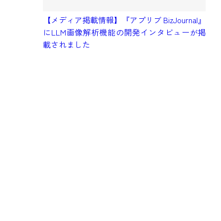
【メディア掲載情報】『アプリブ BizJournal』
にLLM画像解析機能の開発インタビューが掲
【
載されました
予
タ