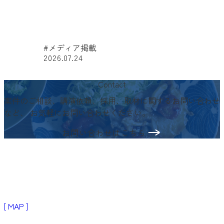
#メディア掲載
2026.07.24
#
Contact
案件のご相談、講演依頼、採用、取材に関するお問い合わせ
など、
お気軽にお問い合わせください。
お問い合わせはこちら
〒103-0024
東京都中央区日本橋小舟町3−2
リブラビル3階
[ MAP ]