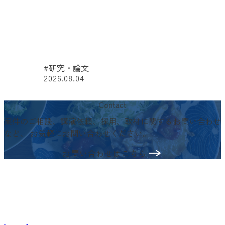
#研究・論文
2026.08.04
#
Contact
案件のご相談、講演依頼、採用、取材に関するお問い合わせ
など、
お気軽にお問い合わせください。
お問い合わせはこちら
〒103-0024
東京都中央区日本橋小舟町3−2
リブラビル3階