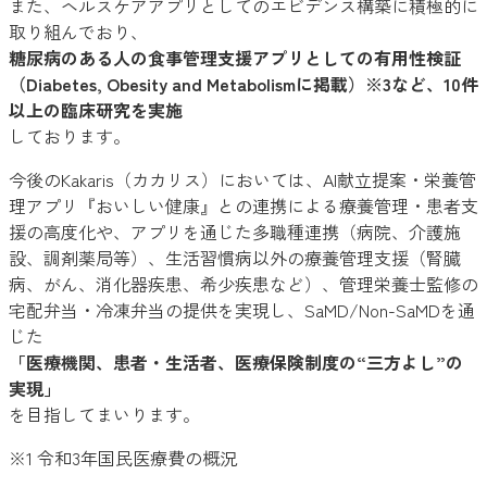
また、ヘルスケアアプリとしてのエビデンス構築に積極的に
取り組んでおり、
糖尿病のある人の食事管理支援アプリとしての有用性検証
（Diabetes, Obesity and Metabolismに掲載）※3など、10件
以上の臨床研究を実施
しております。
今後のKakaris（カカリス）においては、AI献立提案・栄養管
理アプリ『おいしい健康』との連携による療養管理・患者支
援の高度化や、アプリを通じた多職種連携（病院、介護施
設、調剤薬局等）、生活習慣病以外の療養管理支援（腎臓
病、がん、消化器疾患、希少疾患など）、管理栄養士監修の
宅配弁当・冷凍弁当の提供を実現し、SaMD/Non-SaMDを通
じた
「医療機関、患者・生活者、医療保険制度の“三方よし”の
実現」
を目指してまいります。
※1 令和3年国民医療費の概況