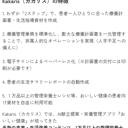
Kakaris（カカリス）の特徴
1. わずか「2ステップ」で、患者一人ひとりに合った療養計
画書・生活指導資材を作成
2. 療養管理業務を標準化し、膨大な療養計画書を一元管理す
ることで、非属人的なオペレーションを実現（人手不足への
備えに）
3. 電子サインによるペーパーレス化（※計画書の交付には印
刷が必要です）
4. 患者の生活サマリーレポートの自動作成
5. １万品以上の管理栄養士レシピ等、おいしい健康の患者向
け資材を自由に利用可能
Kakaris（カカリス）では、AI献立提案・栄養管理アプリ『お
いしい健康』が培ってきた
多数の食事・生活改善コンテンツ、1万品以上の管理栄養士