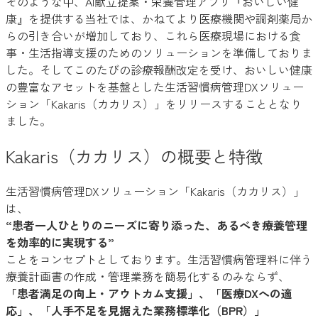
そのような中、AI献立提案・栄養管理アプリ『おいしい健
康』を提供する当社では、かねてより医療機関や調剤薬局か
らの引き合いが増加しており、これら医療現場における食
事・生活指導支援のためのソリューションを準備しておりま
した。そしてこのたびの診療報酬改定を受け、おいしい健康
の豊富なアセットを基盤とした生活習慣病管理DXソリュー
ション「Kakaris（カカリス）」をリリースすることとなり
ました。
Kakaris（カカリス）の概要と特徴
生活習慣病管理DXソリューション「Kakaris（カカリス）」
は、
“患者一人ひとりのニーズに寄り添った、あるべき療養管理
を効率的に実現する”
ことをコンセプトとしております。生活習慣病管理料に伴う
療養計画書の作成・管理業務を簡易化するのみならず、
「患者満足の向上・アウトカム支援」、「医療DXへの適
応」、「人手不足を見据えた業務標準化（BPR）」