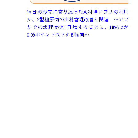
成
毎日の献立に寄り添ったAI料理アプリの利用
健
が、2型糖尿病の血糖管理改善と関連 〜アプ
究
リでの調理が週1日増えるごとに、HbA1cが
も
0.09ポイント低下する傾向〜