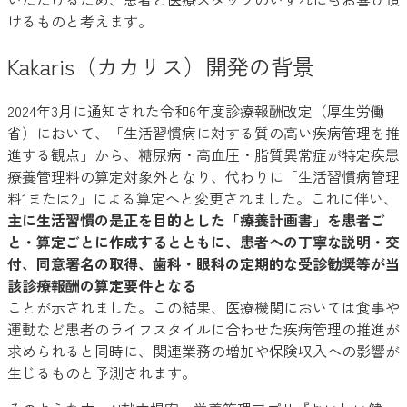
けるものと考えます。
Kakaris（カカリス）開発の背景
2024年3月に通知された令和6年度診療報酬改定（厚生労働
省）において、「生活習慣病に対する質の高い疾病管理を推
進する観点」から、糖尿病・高血圧・脂質異常症が特定疾患
療養管理料の算定対象外となり、代わりに「生活習慣病管理
料1または2」による算定へと変更されました。これに伴い、
主に生活習慣の是正を目的とした「療養計画書」を患者ご
と・算定ごとに作成するとともに、患者への丁寧な説明・交
付、同意署名の取得、歯科・眼科の定期的な受診勧奨等が当
該診療報酬の算定要件となる
ことが示されました。この結果、医療機関においては食事や
運動など患者のライフスタイルに合わせた疾病管理の推進が
求められると同時に、関連業務の増加や保険収入への影響が
生じるものと予測されます。